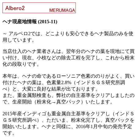
ヘナ現産地情報 (2015-11)
～ アルベロ2では、どこよりも安心できるヘナ製品のみを使
用しています。
当店仕入のヘナ業者さんは、翌年分のヘナの葉を現地にて買
い付け、現在、小枝などの除去工程を完了し、これから粉末
化の段取りです。
本年は、ヘナの命であるローソニア色素ののりがよく、買い
付けたヘナの葉は、色素量2.8%（インドＳＧＳ研究所調
べ）と、大変に良好な結果が出ております。
また、重金属類検査も、弊社の自主基準をクリアしましたの
で、生産開始（粉末化→真空パック）いたします。
2015年産インディゴも重金属自主基準をクリアし（インドＳ
ＧＳ研究所調べ）、ただいま、粉末化完了し、真空パックを
開始いたします。ヘナと同様に、2016年1月中旬の発売予定
です。