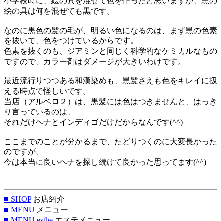
小学校時に、絵の具を混ぜて色を作ったと思いますが、黒の
絵の具は何を混ぜても黒です。
なのに黒色の髪の毛が、明るい色になるのは、まず黒の色素
を抜いて、色をつけているからです。
色素を抜くのも、ジアミンと同じく科学的なケミカルなもの
ですので、カラー剤はダメージが大きいわけです。
最近流行りつつある和漢染めも、黒髪さえも色をキレイに扱
える時点で怪しいです。
当店（アルベロ２）は、黒髪には色はつきませんと、はっき
り言っているのは、
それだけヘナとインディゴだけだからなんです(^^)
ここまでのことが分かるまで、たどりつくのに大変長かった
のですが、
今は本当に良いヘナを探し続けて良かった思ってます(^^)
■ SHOP
お店紹介
■ MENU
メニュー
■ MENU-esthe
エステメニュー