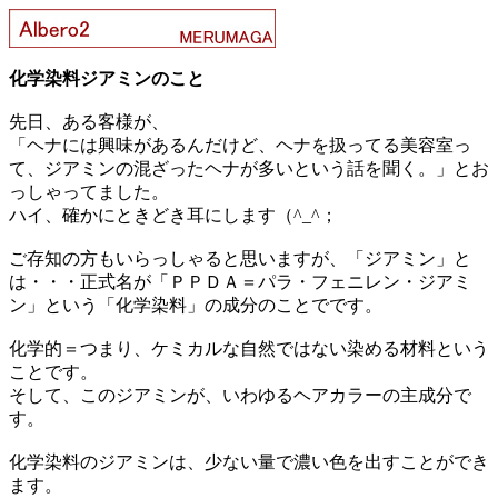
化学染料ジアミンのこと
先日、ある客様が、
「ヘナには興味があるんだけど、ヘナを扱ってる美容室っ
て、ジアミンの混ざったヘナが多いという話を聞く。」とお
っしゃってました。
ハイ、確かにときどき耳にします（^_^；
ご存知の方もいらっしゃると思いますが、「ジアミン」と
は・・・正式名が「ＰＰＤＡ＝パラ・フェニレン・ジアミ
ン」という「化学染料」の成分のことでです。
化学的＝つまり、ケミカルな自然ではない染める材料という
ことです。
そして、このジアミンが、いわゆるヘアカラーの主成分で
す。
化学染料のジアミンは、少ない量で濃い色を出すことができ
ます。