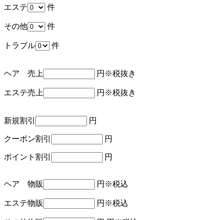
エステ
件
その他
件
トラブル
件
ヘア 売上
円※税抜き
エステ売上
円※税抜き
新規割引
円
クーポン割引
円
ポイント割引
円
ヘア 物販
円※税込
エステ物販
円※税込