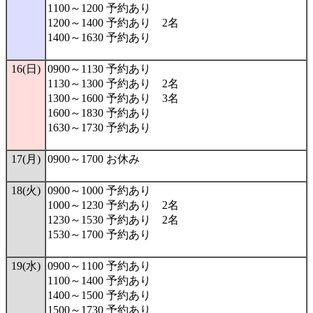
1100～1200 予約あり
1200～1400 予約あり 2名
1400～1630 予約あり
16(日)
0900～1130 予約あり
1130～1300 予約あり 2名
1300～1600 予約あり 3名
1600～1830 予約あり
1630～1730 予約あり
17(月)
0900～1700 お休み
18(火)
0900～1000 予約あり
1000～1230 予約あり 2名
1230～1530 予約あり 2名
1530～1700 予約あり
19(水)
0900～1100 予約あり
1100～1400 予約あり
1400～1500 予約あり
1500～1730 予約あり