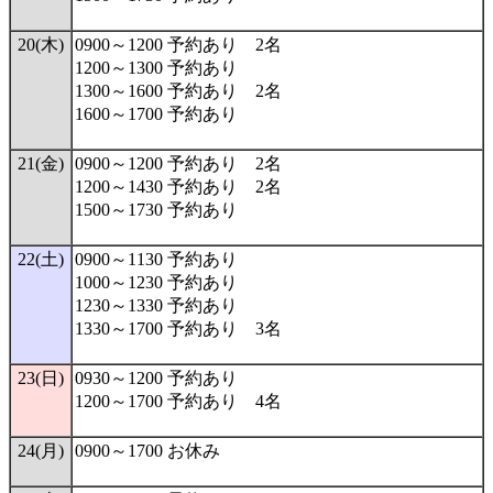
20(木)
0900～1200 予約あり 2名
1200～1300 予約あり
1300～1600 予約あり 2名
1600～1700 予約あり
21(金)
0900～1200 予約あり 2名
1200～1430 予約あり 2名
1500～1730 予約あり
22(土)
0900～1130 予約あり
1000～1230 予約あり
1230～1330 予約あり
1330～1700 予約あり 3名
23(日)
0930～1200 予約あり
1200～1700 予約あり 4名
24(月)
0900～1700 お休み