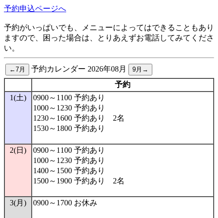
予約申込ページへ
予約がいっぱいでも、メニューによってはできることもあり
ますので、困った場合は、とりあえずお電話してみてくださ
い。
予約カレンダー 2026年08月
予約
1(土)
0900～1100 予約あり
1000～1230 予約あり
1230～1600 予約あり 2名
1530～1800 予約あり
2(日)
0900～1100 予約あり
1000～1230 予約あり
1400～1500 予約あり
1500～1900 予約あり 2名
3(月)
0900～1700 お休み